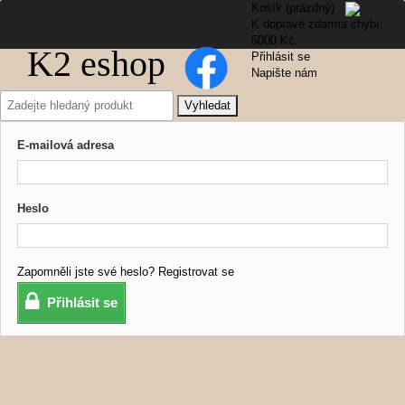
Košík
(prázdný)
K dopravě zdarma chybí:
5000 Kč
K2 eshop
Přihlásit se
Napište nám
Vyhledat
E-mailová adresa
Heslo
Zapomněli jste své heslo?
Registrovat se
Přihlásit se