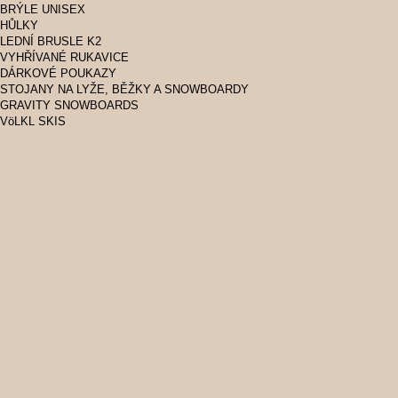
BRÝLE UNISEX
HŮLKY
LEDNÍ BRUSLE K2
VYHŘÍVANÉ RUKAVICE
DÁRKOVÉ POUKAZY
STOJANY NA LYŽE, BĚŽKY A SNOWBOARDY
GRAVITY SNOWBOARDS
VöLKL SKIS