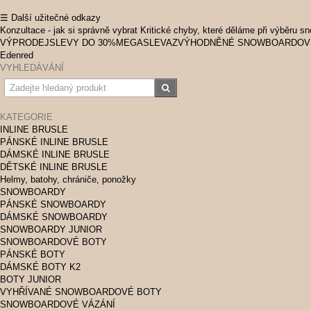
☰ Další užitečné odkazy
Konzultace - jak si správně vybrat
Kritické chyby, které děláme při výběru s
VÝPRODEJ
SLEVY DO 30%
MEGASLEVA
ZVÝHODNĚNÉ SNOWBOARDOV
Edenred
VYHLEDÁVÁNÍ
KATEGORIE
INLINE BRUSLE
PÁNSKÉ INLINE BRUSLE
DÁMSKÉ INLINE BRUSLE
DĚTSKÉ INLINE BRUSLE
Helmy, batohy, chrániče, ponožky
SNOWBOARDY
PÁNSKÉ SNOWBOARDY
DÁMSKÉ SNOWBOARDY
SNOWBOARDY JUNIOR
SNOWBOARDOVÉ BOTY
PÁNSKÉ BOTY
DÁMSKÉ BOTY K2
BOTY JUNIOR
VYHŘÍVANÉ SNOWBOARDOVÉ BOTY
SNOWBOARDOVÉ VÁZÁNÍ