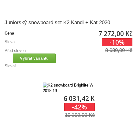
Juniorský snowboard set K2 Kandi + Kat 2020
7 272,00 Kč
Cena
-10%
Sleva
8 080,00 Kč
Před slevou
Vybrat variantu
Sleva!
6 031,42 Kč
-42%
10 399,00 Kč