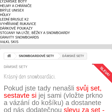
LYŽAŘSKÉ BOTY
HELMY A CHRÁNIČE
BRÝLE UNISEX
HŮLKY
LEDNÍ BRUSLE K2
VYHŘÍVANÉ RUKAVICE
DÁRKOVÉ POUKAZY
STOJANY NA LYŽE, BĚŽKY A SNOWBOARDY
GRAVITY SNOWBOARDS
VöLKL SKIS
SNOWBOARDOVÉ SETY
DÁMSKÉ SETY
DÁMSKÉ SETY
SLEVA!
SLEVA!
SLEVA!
SLEVA!
SLEVA!
SLEVA!
Krásný den snowboarďáci.
Pokud jste tady nenašli
svůj set,
sestavte si
jej sami (vložte prkno
a vázání do košíku) a dostanete
od nás dodatečnou
slevu za set -