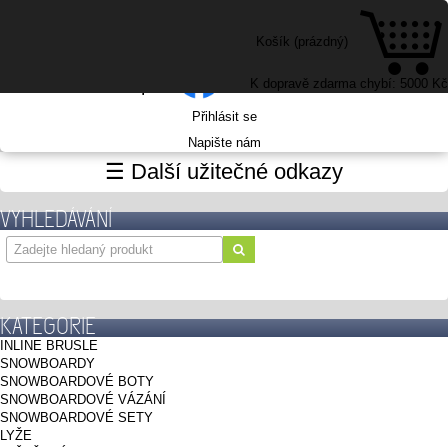
Košík
(prázdný)
K2 eshop
K dopravě zdarma chybí:
5000 Kč
Přihlásit se
Napište nám
☰ Další užitečné odkazy
VYHLEDÁVÁNÍ
KATEGORIE
INLINE BRUSLE
SNOWBOARDY
SNOWBOARDOVÉ BOTY
SNOWBOARDOVÉ VÁZÁNÍ
SNOWBOARDOVÉ SETY
LYŽE