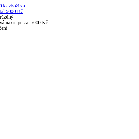
0
ks zboží za
bí:
5000 Kč
prázdný.
vá nakoupit za: 5000 Kč
čení
H