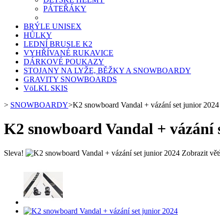
PÁTEŘÁKY
BRÝLE UNISEX
HŮLKY
LEDNÍ BRUSLE K2
VYHŘÍVANÉ RUKAVICE
DÁRKOVÉ POUKAZY
STOJANY NA LYŽE, BĚŽKY A SNOWBOARDY
GRAVITY SNOWBOARDS
VöLKL SKIS
>
SNOWBOARDY
>
K2 snowboard Vandal + vázání set junior 2024
K2 snowboard Vandal + vázání s
Sleva!
Zobrazit vět