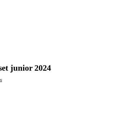
et junior 2024
ší