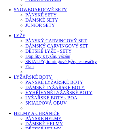
SNOWBOARDOVÉ SETY
PÁNSKÉ SETY
DÁMSKÉ SETY
JUNIOR SETY
LYŽE
PÁNSKÝ CARVINGOVÝ SET
DÁMSKÝ CARVINGOVÝ SET
DĚTSKÉ LYŽE - SETY
Doplňky k lyžím, vázání
SKIALPY, touringové lyže, testovačky
Elan
LYŽAŘSKÉ BOTY
PÁNSKÉ LYŽAŘSKÉ BOTY
DÁMSKÉ LYŽAŘSKÉ BOTY
VYHŘÍVANÉ LYŽAŘSKÉ BOTY
LYŽAŘSKÉ BOTY s BOA
SKIALPOVÁ OBUV
HELMY A CHRÁNIČE
PÁNSKÉ HELMY
DÁMSKÉ HELMY
DĚTSKÉ HELMY