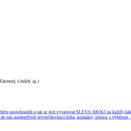
Edenred, Unišek, aj.)
ýběru snowboardů a jak se jich vyvarovat
SLEVA 300 Kč na každý nák
de nás najdete
Profi servis
Otevírací doba, kontakty, pomoc s výběrem,