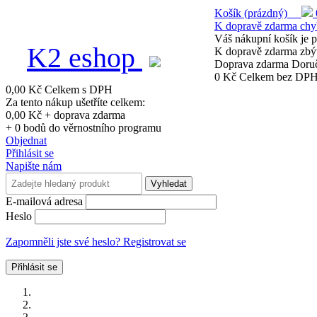
Košík
(prázdný)
K dopravě zdarma chy
Váš nákupní košík je 
K2 eshop
K dopravě zdarma zbý
Doprava zdarma
Doru
0 Kč
Celkem bez DP
0,00 Kč
Celkem s DPH
Za tento nákup ušetříte celkem:
0,00 Kč
+ doprava zdarma
+
0
bodů do věrnostního programu
Objednat
Přihlásit se
Napište nám
Vyhledat
E-mailová adresa
Heslo
Zapomněli jste své heslo?
Registrovat se
Přihlásit se