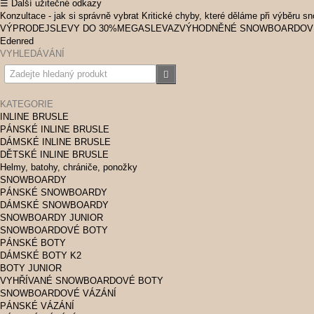
☰ Další užitečné odkazy
Konzultace - jak si správně vybrat
Kritické chyby, které děláme při výběru s
VÝPRODEJ
SLEVY DO 30%
MEGASLEVA
ZVÝHODNĚNÉ SNOWBOARDOV
Edenred
VYHLEDÁVÁNÍ
KATEGORIE
INLINE BRUSLE
PÁNSKÉ INLINE BRUSLE
DÁMSKÉ INLINE BRUSLE
DĚTSKÉ INLINE BRUSLE
Helmy, batohy, chrániče, ponožky
SNOWBOARDY
PÁNSKÉ SNOWBOARDY
DÁMSKÉ SNOWBOARDY
SNOWBOARDY JUNIOR
SNOWBOARDOVÉ BOTY
PÁNSKÉ BOTY
DÁMSKÉ BOTY K2
BOTY JUNIOR
VYHŘÍVANÉ SNOWBOARDOVÉ BOTY
SNOWBOARDOVÉ VÁZÁNÍ
PÁNSKÉ VÁZÁNÍ