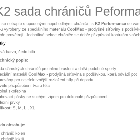
K2 sada chráničů Peform
 se netrapte s upocenými nepohodlnými chrániči - s
K2 Performance
se vám 
ou vyrobeny ze speciálního materiálu
CoolMax
- prodyšné síťoviny s podšívk
bře provětrají. Jednotlivé sekce chrániče se dobře přizpůsobí konturám vaše
tky
vá barva, šedo-bílá
chnický popis:
da dámských chráničů pro inline bruslení a další podobné sporty
eciální materiál
CoolMax
- prodyšná síťovina s podšívkou, která odvádí pot
arovány pro nejefektivnější rozložení síly při dopadu
vělé přizpůsobení tvaru těla
olná skořepina
ahovací pásky se suchým zipem pro dokonalé přizpůsobení
flexní prvky
likost:
S, M, L , XL
da obsahuje:
 chránič kolen
 chránič loktů