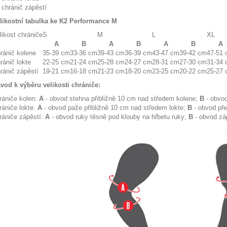
 chránič zápěstí
likostní tabulka ke K2 Performance M
likost chrániče
S
M
L
XL
A
B
A
B
A
B
A
ránič kolene
35-39 cm
33-36 cm
39-43 cm
36-39 cm
43-47 cm
39-42 cm
47-51
ránič lokte
22-25 cm
21-24 cm
25-28 cm
24-27 cm
28-31 cm
27-30 cm
31-34
ránič zápěstí
19-21 cm
16-18 cm
21-23 cm
18-20 cm
23-25 cm
20-22 cm
25-27
vod k výběru velikosti chrániče:
rániče kolen:
A
- obvod stehna přibližně 10 cm nad středem kolene;
B
- obvod
rániče lokte:
A
- obvod paže přibližně 10 cm nad středem lokte;
B
- obvod pře
rániče zápěstí:
A
- obvod ruky těsně pod klouby na hřbetu ruky;
B
- obvod zá