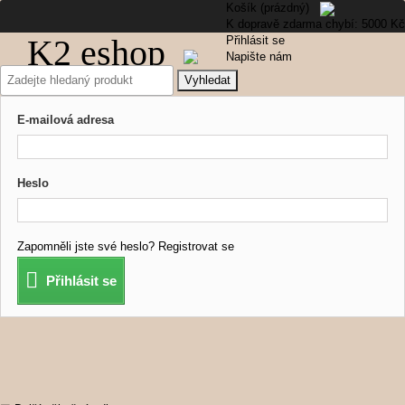
Košík
(prázdný)
K dopravě zdarma chybí:
5000 Kč
K2 eshop
Přihlásit se
Napište nám
Vyhledat
E-mailová adresa
Heslo
Zapomněli jste své heslo?
Registrovat se
Přihlásit se