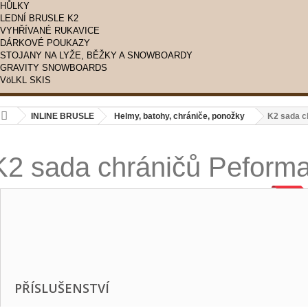
HŮLKY
LEDNÍ BRUSLE K2
VYHŘÍVANÉ RUKAVICE
DÁRKOVÉ POUKAZY
STOJANY NA LYŽE, BĚŽKY A SNOWBOARDY
GRAVITY SNOWBOARDS
VöLKL SKIS
INLINE BRUSLE
Helmy, batohy, chrániče, ponožky
K2 sada c
K2 sada chráničů Peform
Zobrazit větší
SLE
PŘÍSLUŠENSTVÍ